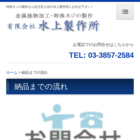
特殊ネジの製作なら足立区入谷の水上製作所にお任せ下さい！
ホーム
設備機器一覧
お電話でのお問合せはこちらから
技術詳細一覧
TEL: 03-3857-2584
ポリゴン加工とは
ホーム
納品までの流れ
プレス加工
納品までの流れ
製品案内
作業風景
納品までの流れ
よくある質問
お問合せ