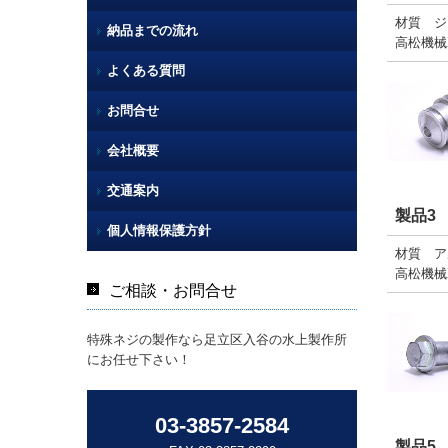
材質 ジ
納品までの流れ
高松機械
よくある質問
お問合せ
会社概要
交通案内
製品3
個人情報保護方針
材質 アル
高松機械
ご相談・お問合せ
特殊ネジの製作なら足立区入谷の水上製作所
にお任せ下さい！
03-3857-2584
製品5