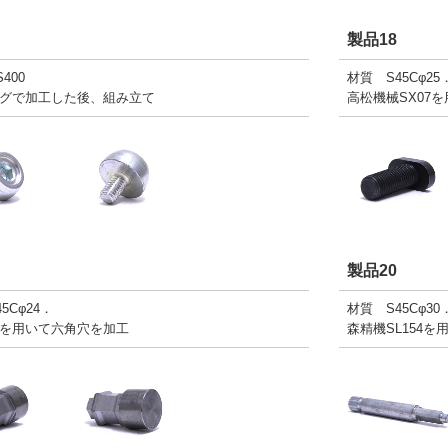
製品18
400
材質 S45Cφ25
グで加工した後、組み立て
高松機械SX07
製品20
5Cφ24．
材質 S45Cφ30
を用いて六角穴を加工
森精機SL154を