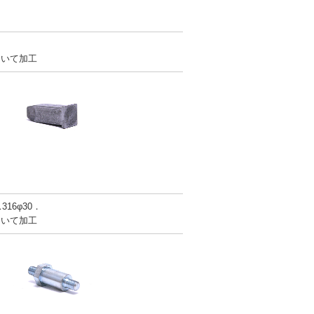
．
用いて加工
16φ30．
用いて加工