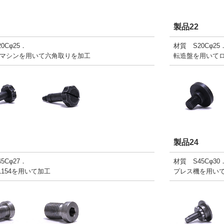
製品22
0Cφ25．
材質 S20Cφ25
マシンを用いて六角取りを加工
転造盤を用いて
製品24
5Cφ27．
材質 S45Cφ30
L154を用いて加工
プレス機を用い