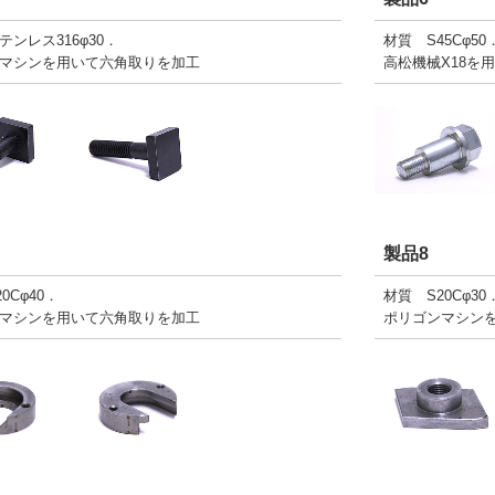
テンレス316φ30．
材質 S45Cφ50
マシンを用いて六角取りを加工
高松機械X18を
製品8
0Cφ40．
材質 S20Cφ30
マシンを用いて六角取りを加工
ポリゴンマシン