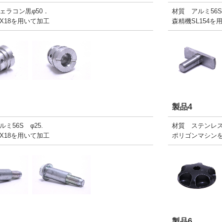
ェラコン黒φ50．
材質 アルミ56S
X18を用いて加工
森精機SL154を
製品4
ミ56S φ25.
材質 ステンレス3
X18を用いて加工
ポリゴンマシン
製品6