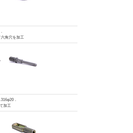
5．
て六角穴を加工
16φ20．
いて加工