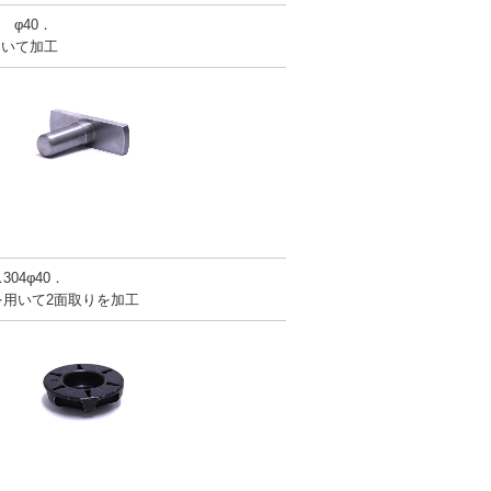
 φ40．
用いて加工
04φ40．
を用いて2面取りを加工