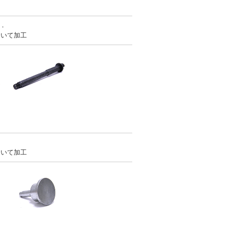
0．
用いて加工
．
用いて加工