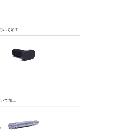
．
を用いて加工
．
用いて加工