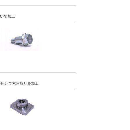
．
用いて加工
．
を用いて六角取りを加工