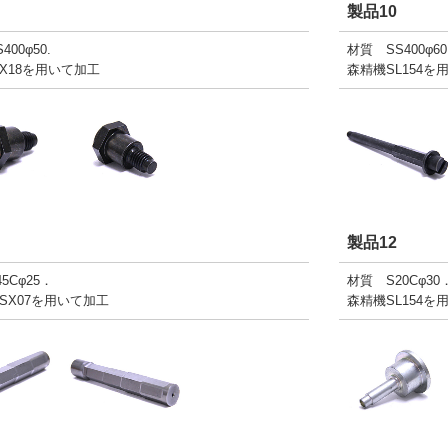
製品10
00φ50.
材質 SS400φ6
X18を用いて加工
森精機SL154を
製品12
5Cφ25．
材質 S20Cφ30
SX07を用いて加工
森精機SL154を