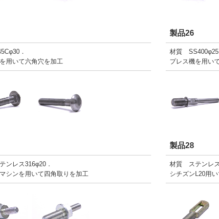
製品26
5Cφ30．
材質 SS400φ2
を用いて六角穴を加工
プレス機を用い
製品28
テンレス316φ20．
材質 ステンレス3
マシンを用いて四角取りを加工
シチズンL20用