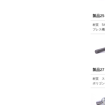
製品25
材質 S4
プレス機
製品27
材質 ス
ポリゴン