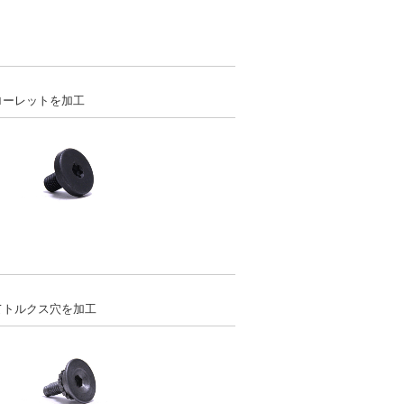
．
ローレットを加工
．
てトルクス穴を加工