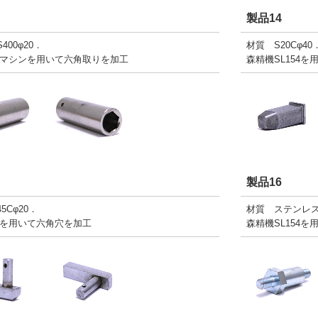
製品14
400φ20．
材質 S20Cφ40
マシンを用いて六角取りを加工
森精機SL154を
製品16
5Cφ20．
材質 ステンレス3
を用いて六角穴を加工
森精機SL154を